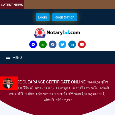
LATEST NEWS
Login
Registration
MENU
POLICE CLEARANCE CERTIFICATE ONLINE. অনলাইনে পুলিশ
ক্লিয়ারেন্স সা‍র্টিফিকেট আবেদনের জন্য বাধ্যতামূলক ১ম শ্রেনীর গেজেটেড ক‍‍র্মক‍র্তা
তথা নোটারী পাবলিক ক‍র্তৃক আপনার পাসপো‍র্টের কপি অনলাইনে সত্যায়ন ও ই-
ডেলিভারী সা‍র্ভিস প্রদান